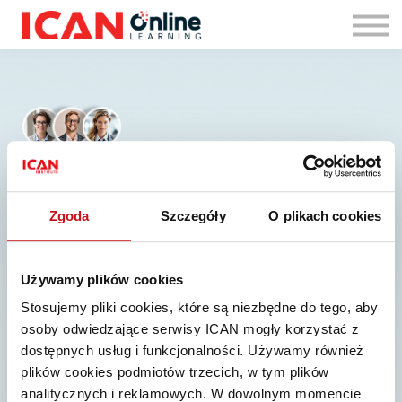
Zaloguj się
9000+ użytkowników
Zgoda
Szczegóły
O plikach cookies
Dużo więcej niż
tradycyjny
Używamy plików cookies
e−learning.
Stosujemy pliki cookies, które są niezbędne do tego, aby
osoby odwiedzające serwisy ICAN mogły korzystać z
dostępnych usług i funkcjonalności. Używamy również
Rozwijaj siebie i swoją karierę, korzystając z oferty ponad 50
plików cookies podmiotów trzecich, w tym plików
szkoleń od lidera executive education
analitycznych i reklamowych. W dowolnym momencie