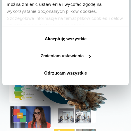
można zmienić ustawienia i wycofać zgodę na
Kup dostęp
Oferta dla firm
wykorzystanie opcjonalnych plików cookies.
Szczegółowe informacje na temat plików cookies i celów
ich stosowania dostępne są na stronie
https://www.ican.pl/prywatnosc
Akceptuję wszystkie
Zmieniam ustawienia
Odrzucam wszystkie