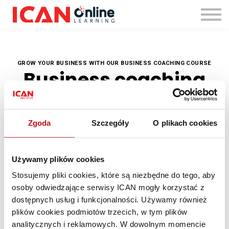
Zaloguj się
GROW YOUR BUSINESS WITH OUR BUSINESS COACHING COURSE
Business coaching
mastery
Zgoda
Szczegóły
O plikach cookies
Are you struggling to take your business to the next level? Do you
feel stuck in a rut and unsure of what steps to take to grow your
business?
Używamy plików cookies
Stosujemy pliki cookies, które są niezbędne do tego, aby
Our Business Coaching Course is designed to help you overcome
these challenges and achieve your business goals.
osoby odwiedzające serwisy ICAN mogły korzystać z
dostępnych usług i funkcjonalności. Używamy również
plików cookies podmiotów trzecich, w tym plików
Enroll Now
analitycznych i reklamowych. W dowolnym momencie