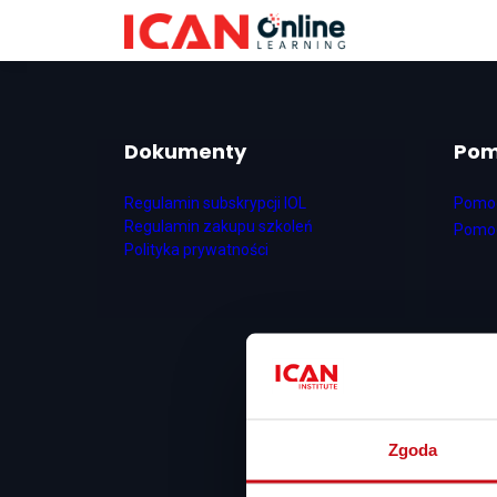
Dokumenty
Po
Regulamin subskrypcji IOL
Pomoc
Regulamin zakupu szkoleń
Pomoc
Polityka prywatności
Zgoda