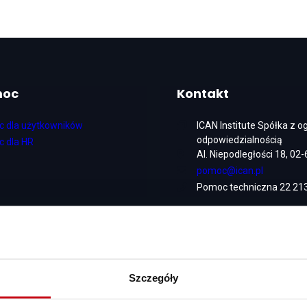
moc
Kontakt
 dla użytkowników
ICAN Institute Spółka z 
odpowiedzialnością
 dla HR
Al. Niepodległości 18, 0
pomoc@ican.pl
Pomoc techniczna 22 213
Szczegóły
Copyright © 2026