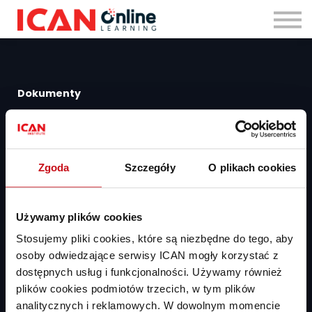
Zaloguj się
Dokumenty
Regulamin subskrypcji IOL
Regulamin zakupu szkoleń
Polityka prywatności
Zgoda
Szczegóły
O plikach cookies
Pomoc
Pomoc dla użytkowników
Używamy plików cookies
Pomoc dla HR
Stosujemy pliki cookies, które są niezbędne do tego, aby
Kontakt
osoby odwiedzające serwisy ICAN mogły korzystać z
dostępnych usług i funkcjonalności. Używamy również
ICAN Institute Spółka z ograniczoną odpowiedzialnością
plików cookies podmiotów trzecich, w tym plików
Al. Niepodległości 18, 02-653 Warszawa
analitycznych i reklamowych. W dowolnym momencie
pomoc@ican.pl