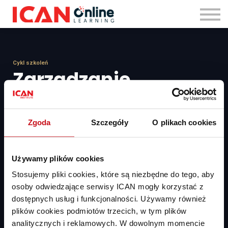
Zaloguj się
Cykl szkoleń
Zarządzanie
motywacją
Zgoda
Szczegóły
O plikach cookies
Motywowanie pracowników jest jak pielęgnowanie ogrodu – jedni
potrzebują więcej światła, inni wody, a każdy wzrasta we własnym
tempie. Rolą lidera jest stworzyć warunki, w których zespół
Używamy plików cookies
rozkwita i nabiera siły. Odkryj, jak to robić mądrze i skutecznie,
uczestnicząc w dwóch szkoleniach o motywowaniu i angażowaniu!
Stosujemy pliki cookies, które są niezbędne do tego, aby
osoby odwiedzające serwisy ICAN mogły korzystać z
dostępnych usług i funkcjonalności. Używamy również
plików cookies podmiotów trzecich, w tym plików
analitycznych i reklamowych. W dowolnym momencie