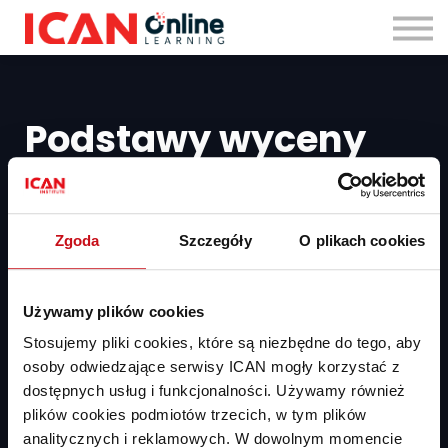
Zaloguj się
Podstawy wyceny
przedsiębiorstw
Poznaj trzy metody wyceny wartości firmy i przećwicz je
Zgoda
Szczegóły
O plikach cookies
w praktyce. Dowiedz się, jak wyliczyć stopę zwrotu z inwestycji
za pomocą wskaźnika ROI. Systematycznie zwiększaj zyski dzięki
znajomości podstaw finansów.
Używamy plików cookies
Stosujemy pliki cookies, które są niezbędne do tego, aby
Dodaj do koszyka
PLN 199
osoby odwiedzające serwisy ICAN mogły korzystać z
dostępnych usług i funkcjonalności. Używamy również
Masz już dostęp?
Zaloguj się
plików cookies podmiotów trzecich, w tym plików
analitycznych i reklamowych. W dowolnym momencie