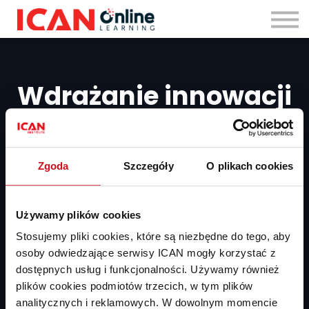
Zaloguj się
Wdrażanie innowacji
Jak eksperymentować i wyciągać wnioski z sukcesów i porażek?
Jakie innowacje wesprą rozwój firmy? Jak przejść drogę od idei
do wdrożenia? Zostań skutecznym innowatorem i zyskaj przewagę
Zgoda
Szczegóły
O plikach cookies
konkurencyjną.
Używamy plików cookies
Dodaj do koszyka
PLN 199
Stosujemy pliki cookies, które są niezbędne do tego, aby
Masz już dostęp?
Zaloguj się
osoby odwiedzające serwisy ICAN mogły korzystać z
dostępnych usług i funkcjonalności. Używamy również
plików cookies podmiotów trzecich, w tym plików
analitycznych i reklamowych. W dowolnym momencie