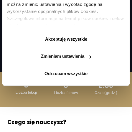
można zmienić ustawienia i wycofać zgodę na
wykorzystanie opcjonalnych plików cookies.
Szczegółowe informacje na temat plików cookies i celów
ich stosowania dostępne są na stronie
https://www.ican.pl/prywatnosc
Akceptuję wszystkie
Zmieniam ustawienia
Odrzucam wszystkie
5
8
2:30
Liczba lekcji
Liczba filmów
Czas (godz.)
Czego się nauczysz?