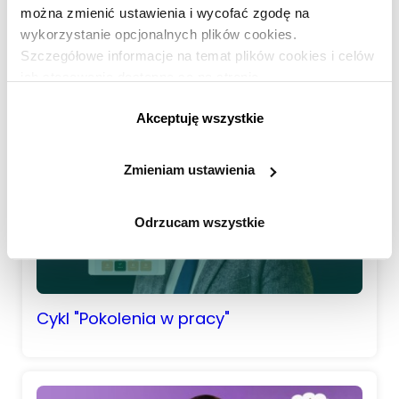
demonstracyjne
można zmienić ustawienia i wycofać zgodę na
wykorzystanie opcjonalnych plików cookies.
Zarejestruj się bezpłatnie
Szczegółowe informacje na temat plików cookies i celów
ich stosowania dostępne są na stronie
https://www.ican.pl/prywatnosc
Akceptuję wszystkie
Zmieniam ustawienia
Odrzucam wszystkie
Cykl "Pokolenia w pracy"