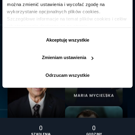
można zmienić ustawienia i wycofać zgodę na
wykorzystanie opcjonalnych plików cookies.
Szczegółowe informacje na temat plików cookies i celów
ich stosowania dostępne są na stronie
https://www.ican.pl/prywatnosc
Akceptuję wszystkie
Zmieniam ustawienia
Odrzucam wszystkie
0
0
SZKOLENIA
GODZINY