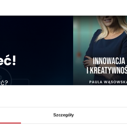
eć!
yć?
 wszystkie szkolenia
Szczegóły