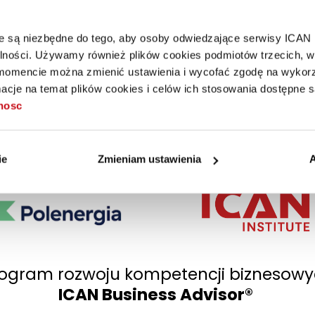
óre są niezbędne do tego, aby osoby odwiedzające serwisy ICAN
alności. Używamy również plików cookies podmiotów trzecich, w 
mencie można zmienić ustawienia i wycofać zgodę na wykorzy
cje na temat plików cookies i celów ich stosowania dostępne s
0
0
tnosc
LENIA
GODZINY
CERTY
ie
Zmieniam ustawienia
A
ogram rozwoju kompetencji biznesow
ICAN Business Advisor®