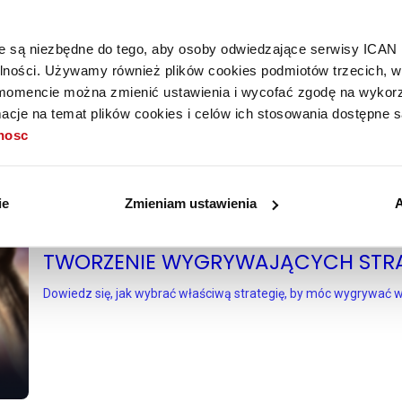
az ze szkoleniami masz dostęp do magazynu onl
„
MIT Sloan Management Review Polska
"!
óre są niezbędne do tego, aby osoby odwiedzające serwisy ICAN
alności. Używamy również plików cookies podmiotów trzecich, w 
mencie można zmienić ustawienia i wycofać zgodę na wykorzy
cje na temat plików cookies i celów ich stosowania dostępne s
tnosc
ie
Zmieniam ustawienia
A
ICAN Business Advisor®
TWORZENIE WYGRYWAJĄCYCH STRA
Dowiedz się, jak wybrać właściwą strategię, by móc wygrywać w