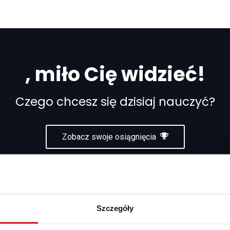
, miło Cię widzieć!
Czego chcesz się dzisiaj nauczyć?
Zobacz swoje osiągnięcia
0
0
LENIA
GODZINY
CERTY
Szczegóły