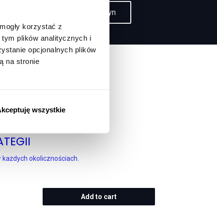
ine
Czytaj magazyn
 mogły korzystać z
tym plików analitycznych i
stanie opcjonalnych plików
ą na stronie
kceptuję wszystkie
TEGII
 każdych okolicznościach.
Add to cart