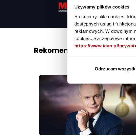
Wr
Używamy plików cookies
Stosujemy pliki cookies, kt
dostępnych usług i funkcjon
reklamowych. W dowolnym mo
cookies. Szczegółowe informa
https://www.ican.pl/prywa
Rekomendowane dla Ciebie
Odrzucam wszystk