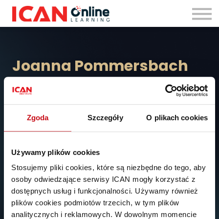
Zaloguj się
Joanna Pommersbach
Konsultantka HR i trenerka przywództwa. Ekspertka z bogatym
doświadczeniem w pracy z zarządami i kadrami zarządzającymi
w obszarze poprawy efektywności przywódczej. Specjalizuje się
Zgoda
Szczegóły
O plikach cookies
w obszarze
Diversity & Inclusion
.
Używamy plików cookies
Stosujemy pliki cookies, które są niezbędne do tego, aby
osoby odwiedzające serwisy ICAN mogły korzystać z
dostępnych usług i funkcjonalności. Używamy również
plików cookies podmiotów trzecich, w tym plików
analitycznych i reklamowych. W dowolnym momencie