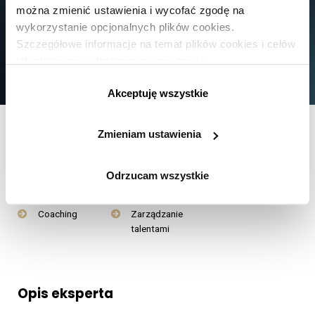
można zmienić ustawienia i wycofać zgodę na
wykorzystanie opcjonalnych plików cookies.
Szczegółowe informacje na temat plików cookies i celów
ich stosowania dostępne są na stronie
https://www.ican.pl/prywatnosc
Akceptuję wszystkie
Zmieniam ustawienia
Obszary eksperckie
Odrzucam wszystkie
Przywództwo
Strategia HR
Diversity &
Inclusion
Coaching
Zarządzanie
talentami
Opis eksperta