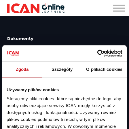
Zaloguj się
Dokumenty
Regulamin subskrypcji IOL
Regulamin zakupu szkoleń
Polityka prywatności
Zgoda
Szczegóły
O plikach cookies
Pomoc
Pomoc dla użytkowników
Używamy plików cookies
Pomoc dla HR
Stosujemy pliki cookies, które są niezbędne do tego, aby
Kontakt
osoby odwiedzające serwisy ICAN mogły korzystać z
dostępnych usług i funkcjonalności. Używamy również
ICAN Institute Spółka z ograniczoną odpowiedzialnością
plików cookies podmiotów trzecich, w tym plików
Al. Niepodległości 18, 02-653 Warszawa
analitycznych i reklamowych. W dowolnym momencie
pomoc@ican.pl