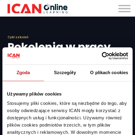
Zaloguj się
Cykl szkoleń
Pokolenia w pracy
Zetki, milenialsi, iksy, wyżowcy – do którego pokolenia należysz Ty,
a do którego Twoi współpracownicy? Co Was łączy, a co
Zgoda
Szczegóły
O plikach cookies
dzieli? Różnice pokoleniowe powodują, że czasem trudno nam się
porozumieć, a w zespole aż iskrzy od wzajemnych pretensji. Jeśli
jednak zrozumiemy,
Używamy plików cookies
z czym mierzą się inne pokolenia i w jaki sposób patrzą na świat,
łatwiej będzie nam współpracować.
Stosujemy pliki cookies, które są niezbędne do tego, aby
osoby odwiedzające serwisy ICAN mogły korzystać z
dostępnych usług i funkcjonalności. Używamy również
Dodaj do koszyka
PLN 139
plików cookies podmiotów trzecich, w tym plików
analitycznych i reklamowych. W dowolnym momencie