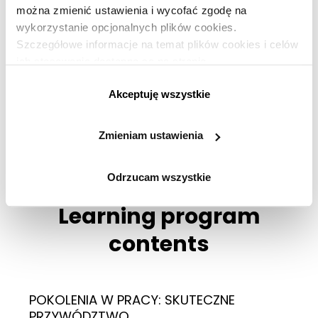
można zmienić ustawienia i wycofać zgodę na
wykorzystanie opcjonalnych plików cookies.
Szczegółowe informacje na temat plików cookies i celów
ich stosowania dostępne są na stronie
https://www.ican.pl/prywatnosc
Akceptuję wszystkie
Zmieniam ustawienia
Odrzucam wszystkie
Learning program
contents
POKOLENIA W PRACY: SKUTECZNE
PRZYWÓDZTWO