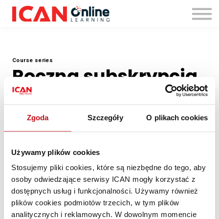
Zaloguj się
Course series
Roczna subskrypcja
ICAN Online Learning
- sklep
Zgoda
Szczegóły
O plikach cookies
Używamy plików cookies
Subskrybuj teraz!
PLN 999 / 12 miesiące
Stosujemy pliki cookies, które są niezbędne do tego, aby
osoby odwiedzające serwisy ICAN mogły korzystać z
dostępnych usług i funkcjonalności. Używamy również
plików cookies podmiotów trzecich, w tym plików
analitycznych i reklamowych. W dowolnym momencie