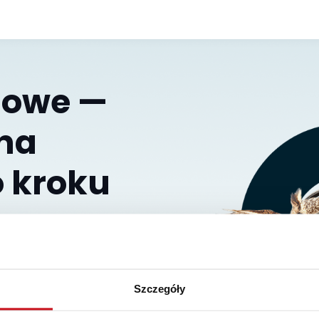
iowe —
na
 kroku
ria materiałów, która
ności i pomaga osiągnąć
Szczegóły
głównej sklepu