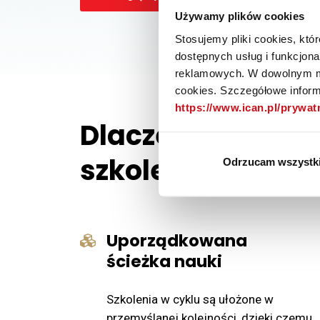
Używamy plików cookies
Stosujemy pliki cookies, kt
dostępnych usług i funkcjon
reklamowych. W dowolnym mo
cookies. Szczegółowe informa
https://www.ican.pl/prywa
Dlaczego warto 
szkolenia?
Odrzucam wszystk
Uporządkowana
ścieżka nauki
Szkolenia w cyklu są ułożone w
przemyślanej kolejności, dzięki czemu