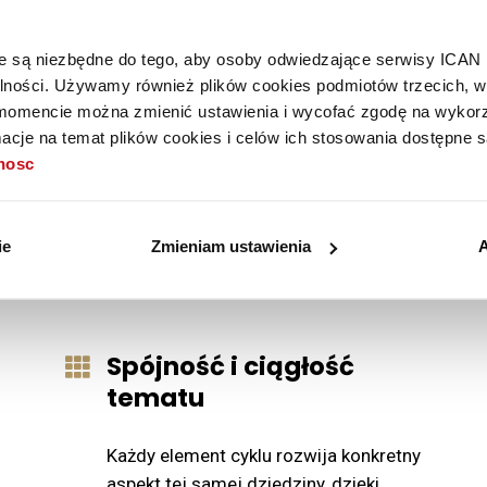
óre są niezbędne do tego, aby osoby odwiedzające serwisy ICAN
alności. Używamy również plików cookies podmiotów trzecich, w 
mencie można zmienić ustawienia i wycofać zgodę na wykorzy
cje na temat plików cookies i celów ich stosowania dostępne s
tnosc
wybrać cykl zamiast p
ie
Zmieniam ustawienia
A
Spójność i ciągłość
tematu
Każdy element cyklu rozwija konkretny
aspekt tej samej dziedziny, dzięki