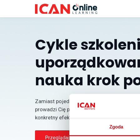
Cykle szkolen
uporządkowa
nauka krok po
Zamiast pojedynczego szkolenia — spójna se
prowadzi Cię przez temat w logicznej kolej
konkretny efekt.
Zgoda
Przeglądaj cykle
Wróć do strony 