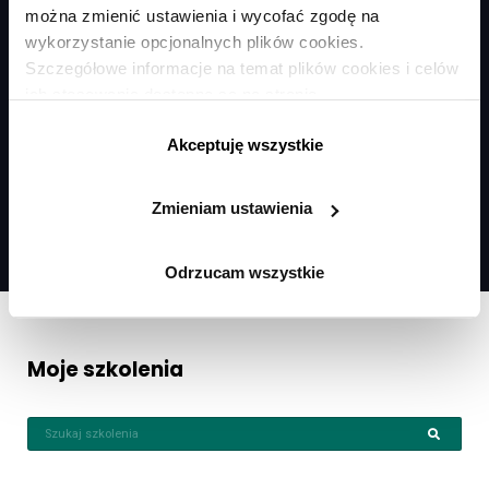
można zmienić ustawienia i wycofać zgodę na
wykorzystanie opcjonalnych plików cookies.
Szczegółowe informacje na temat plików cookies i celów
ich stosowania dostępne są na stronie
Wraz ze szkoleniami masz dostęp
https://www.ican.pl/prywatnosc
do magazynu online „
MIT Sloan Management
Akceptuję wszystkie
Review Polska
"!
Zmieniam ustawienia
Czytaj magazyn
Odrzucam wszystkie
Moje szkolenia