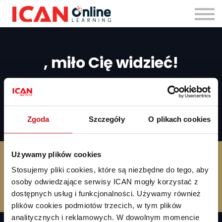
Zaloguj się
, miło Cię widzieć!
Czego chcesz się dzisiaj nauczyć?
Zobacz swoje osiągnięcia
Zgoda
Szczegóły
O plikach cookies
Używamy plików cookies
0
0
SZKOLENIA
GODZINY
Stosujemy pliki cookies, które są niezbędne do tego, aby
osoby odwiedzające serwisy ICAN mogły korzystać z
0
dostępnych usług i funkcjonalności. Używamy również
CERTYFIKATY
plików cookies podmiotów trzecich, w tym plików
analitycznych i reklamowych. W dowolnym momencie