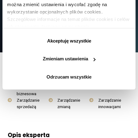
można zmienić ustawienia i wycofać zgodę na
wykorzystanie opcjonalnych plików cookies.
Szczegółowe informacje na temat plików cookies i celów
ich stosowania dostępne są na stronie
https://www.ican.pl/prywatnosc
Akceptuję wszystkie
Zmieniam ustawienia
Obszary eksperckie
Odrzucam wszystkie
Strategia
Przywództwo
Marketing
biznesowa
Zarządzanie
Zarządzanie
Zarządzanie
sprzedażą
zmianą
innowacjami
Opis eksperta