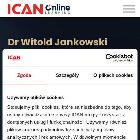
Zaloguj się
Dr
Witold Ja
nkowski
Wykładowca i praktyk biznesowy, jeden z najbardziej
doświadczonych konsultantów strategicznych w Europie. Jest
założycielem i prezesem ICAN Institute oraz współtwórcą
Zgoda
Szczegóły
O plikach cookies
magazynów „MIT Sloan Management Review Polska” oraz
„ICAN Management Review”.
Używamy plików cookies
Stosujemy pliki cookies, które są niezbędne do tego, aby
osoby odwiedzające serwisy ICAN mogły korzystać z
dostępnych usług i funkcjonalności. Używamy również
plików cookies podmiotów trzecich, w tym plików
analitycznych i reklamowych. W dowolnym momencie