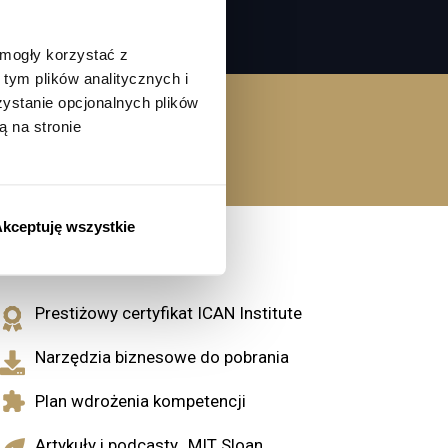
 mogły korzystać z
tym plików analitycznych i
stanie opcjonalnych plików
2:30
ą na stronie
Czas (godz.)
kceptuję wszystkie
Co otrzymasz?
Prestiżowy certyfikat ICAN Institute
Narzędzia biznesowe do pobrania
Plan wdrożenia kompetencji
Artykuły i podcasty „MIT Sloan