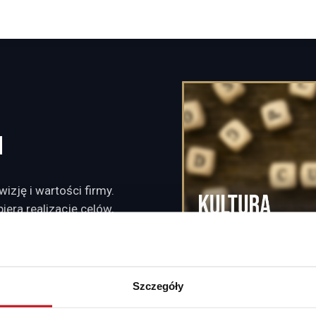
a
wizję i wartości firmy.
iera realizację celów,
działania.
199
Szczegóły