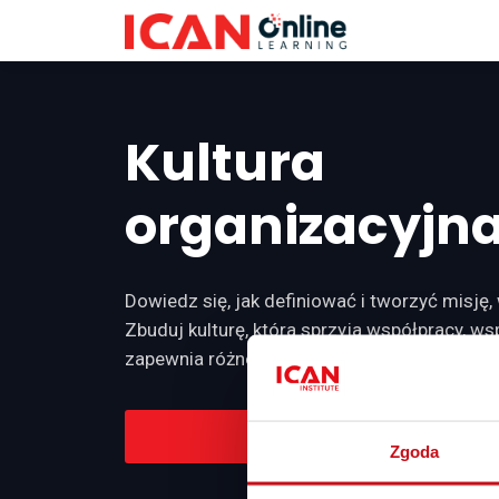
Kultura
organizacyjn
Dowiedz się, jak definiować i tworzyć misję, 
Zbuduj kulturę, która sprzyja współpracy, wsp
zapewnia różnorodność i motywuje ludzi do 
Dodaj do koszyka
PLN 
Zgoda