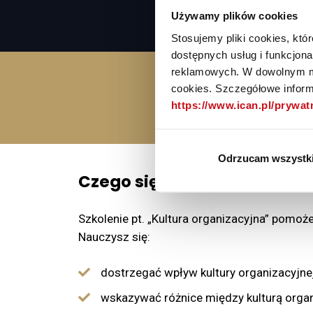
Masz już dostęp?
Zalogu
Używamy plików cookies
Stosujemy pliki cookies, kt
dostępnych usług i funkcjon
reklamowych. W dowolnym mo
4
cookies. Szczegółowe informa
https://www.ican.pl/prywa
Liczba lekcji
Odrzucam wszystk
Czego się nauczysz?
Szkolenie pt. „Kultura organizacyjna” pomo
Nauczysz się:
dostrzegać wpływ kultury organizacyjnej
wskazywać różnice między kulturą organ