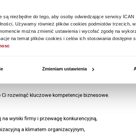
j się
óre są niezbędne do tego, aby osoby odwiedzające serwisy ICAN
alności. Używamy również plików cookies podmiotów trzecich, w 
mencie można zmienić ustawienia i wycofać zgodę na wykorzy
15
cje na temat plików cookies i celów ich stosowania dostępne s
tnosc
Liczba filmów
ie
Zmieniam ustawienia
A
że Ci rozwinąć kluczowe kompetencje biznesowe.
 na wyniki firmy i przewagę konkurencyjną,
izacyjną a klimatem organizacyjnym,