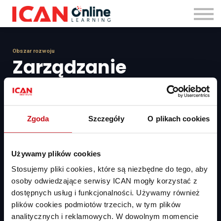
Zaloguj się
Obszar rozwoju
Zarządzanie
projektem
Zarządzanie projektem przypomina konstruowanie mostu –
Zgoda
Szczegóły
O plikach cookies
wymaga solidnych fundamentów i precyzyjnego planowania. Tak jak
inżynier, skuteczny menedżer projektu jest architektem sukcesu,
łącząc poszczególne elementy w spójną strukturę, która stanowi
Używamy plików cookies
most między wizją a rezultatem. Zacznij rozwijać się w tym
obszarze już dziś, realizując pięć kluczowych szkoleń.
Stosujemy pliki cookies, które są niezbędne do tego, aby
osoby odwiedzające serwisy ICAN mogły korzystać z
dostępnych usług i funkcjonalności. Używamy również
plików cookies podmiotów trzecich, w tym plików
analitycznych i reklamowych. W dowolnym momencie